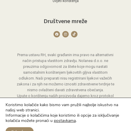
Uvjeti korištenja
Društvene mreže
F
I
T
a
n
i
c
s
k
e
t
t
b
a
o
o
g
k
o
r
Prema ustavu RH, svaki građanin ima pravo na alternativni
k
a
m
način pristupa vlastitom zdravlju. Nolanea d.o.o. ne
preuzima odgovornost za štete koje mogu nastati
samostalnim korištenjem ljekovitih gljiva vlastitom
odlukom. Naši preparati nisu registrirani lijekovi važećih
zakona i za njih ne možemo iznositi zdravstvene tvrdnje te
nismo ovlašteni davati zdravstvena obećanja.
Upute o korištenju naših proizvoda dajemo kroz protokol
koji smo razvili kroz godine iskustva.
Koristimo kolačiće kako bismo vam pružili najbolje iskustvo na
našoj web stranici.
Informacije o kolačićima koje koristimo ili opcije za isključivanje
kolačića možete pronaći u
postavkama
.
© 2026 Nolanea | Sva prava pridržava
Izrada web stranica
A-Design