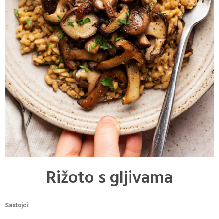
Rižoto s gljivama
Sastojci: