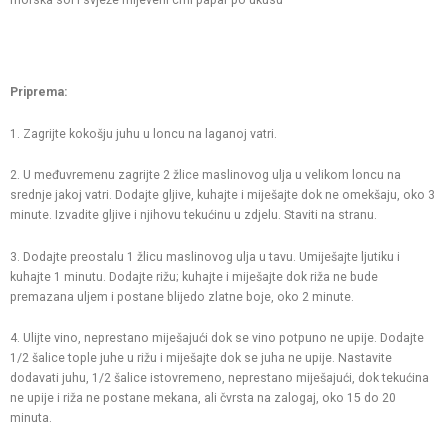
morska sol i svježe mljeveni crni papar po ukusu
Priprema:
1. Zagrijte kokošju juhu u loncu na laganoj vatri.
2. U međuvremenu zagrijte 2 žlice maslinovog ulja u velikom loncu na
srednje jakoj vatri. Dodajte gljive, kuhajte i miješajte dok ne omekšaju, oko 3
minute. Izvadite gljive i njihovu tekućinu u zdjelu. Staviti na stranu.
3. Dodajte preostalu 1 žlicu maslinovog ulja u tavu. Umiješajte ljutiku i
kuhajte 1 minutu. Dodajte rižu; kuhajte i miješajte dok riža ne bude
premazana uljem i postane blijedo zlatne boje, oko 2 minute.
4. Ulijte vino, neprestano miješajući dok se vino potpuno ne upije. Dodajte
1/2 šalice tople juhe u rižu i miješajte dok se juha ne upije. Nastavite
dodavati juhu, 1/2 šalice istovremeno, neprestano miješajući, dok tekućina
ne upije i riža ne postane mekana, ali čvrsta na zalogaj, oko 15 do 20
minuta.