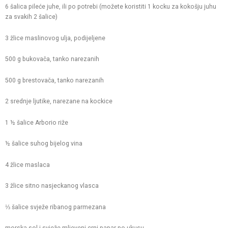
6 šalica pileće juhe, ili po potrebi (možete koristiti 1 kocku za kokošju juhu
za svakih 2 šalice)
3 žlice maslinovog ulja, podijeljene
500 g bukovača, tanko narezanih
500 g brestovača, tanko narezanih
2 srednje ljutike, narezane na kockice
1 ½ šalice Arborio riže
½ šalice suhog bijelog vina
4 žlice maslaca
3 žlice sitno nasjeckanog vlasca
⅓ šalice svježe ribanog parmezana