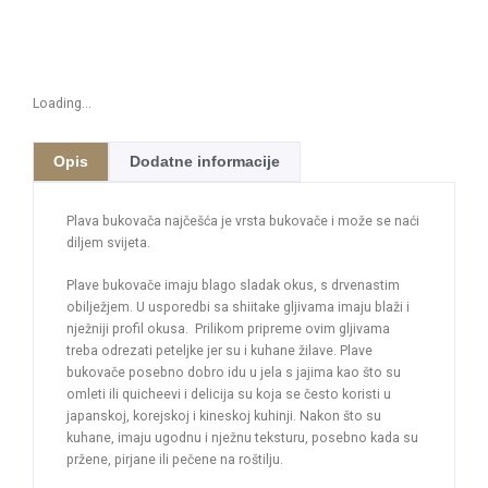
Loading...
Opis
Dodatne informacije
Plava bukovača najčešća je vrsta bukovače i može se naći
diljem svijeta.
Plave bukovače imaju blago sladak okus, s drvenastim
obilježjem. U usporedbi sa shiitake gljivama imaju blaži i
nježniji profil okusa. Prilikom pripreme ovim gljivama
treba odrezati peteljke jer su i kuhane žilave. Plave
bukovače posebno dobro idu u jela s jajima kao što su
omleti ili quicheevi i delicija su koja se često koristi u
japanskoj, korejskoj i kineskoj kuhinji. Nakon što su
kuhane, imaju ugodnu i nježnu teksturu, posebno kada su
pržene, pirjane ili pečene na roštilju.