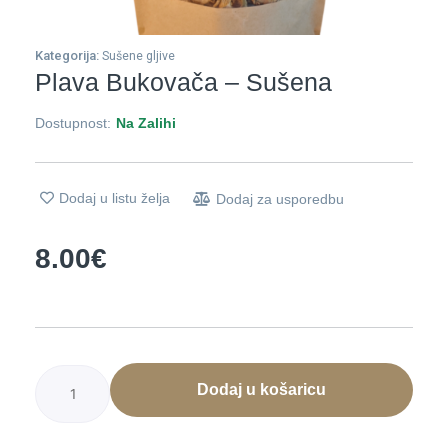
Kategorija:
Sušene gljive
Plava Bukovača – Sušena
Dostupnost:
Na Zalihi
Dodaj u listu želja
Dodaj za usporedbu
8.00
€
Plava
Bukovača
Dodaj u košaricu
-
sušena
količina