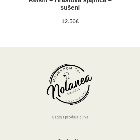
Reishi – Hrastova sjajnica –
sušeni
12.50
€
Uzgoj i prodaja gljiva