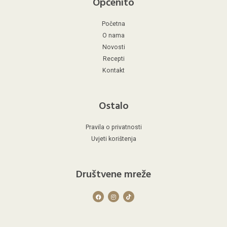
Općenito
Početna
O nama
Novosti
Recepti
Kontakt
Ostalo
Pravila o privatnosti
Uvjeti korištenja
Društvene mreže
F
I
T
a
n
i
c
s
k
e
t
t
b
a
o
o
g
k
o
r