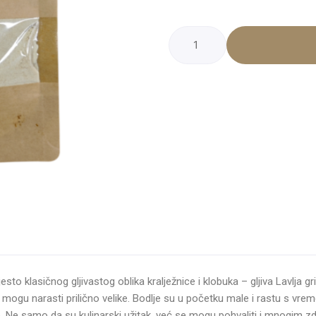
Lavlja
griva
-
prah
količina
Umjesto klasičnog gljivastog oblika kralježnice i klobuka – gljiva Lavlja
je mogu narasti prilično velike. Bodlje su u početku male i rastu s 
ele. Ne samo da su kulinarski užitak, već se mogu pohvaliti i mnogim