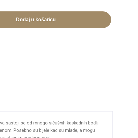
Dodaj u košaricu
 griva sastoji se od mnogo sićušnih kaskadnih bodlji
vremenom. Posebno su bijele kad su mlade, a mogu
 zdravstvenim prednostima!