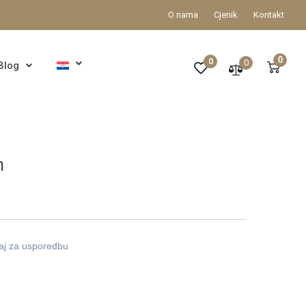
O nama
Cjenik
Kontakt
0
0
0
Blog
h
aj za usporedbu