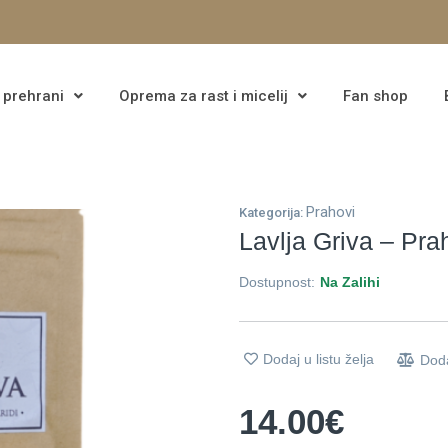
i prehrani
Oprema za rast i micelij
Fan shop
Prahovi
Kategorija:
Lavlja Griva – Pra
Dostupnost:
Na Zalihi
Dodaj u listu želja
Dod
14.00
€