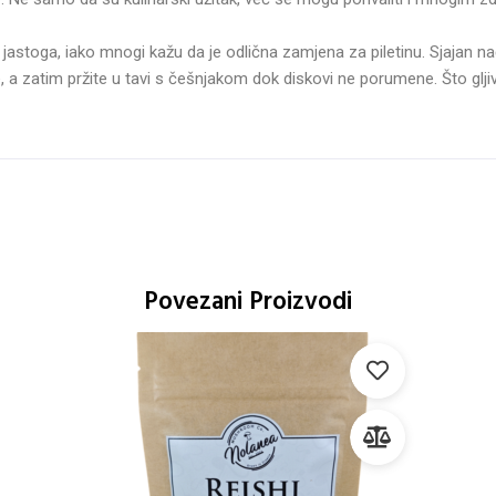
 jastoga, iako mnogi kažu da je odlična zamjena za piletinu. Sjajan nač
 a zatim pržite u tavi s češnjakom dok diskovi ne porumene. Što gljiva b
Povezani Proizvodi