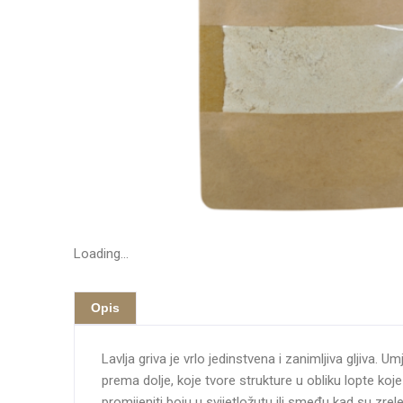
Loading...
Opis
Lavlja griva je vrlo jedinstvena i zanimljiva gljiva. 
prema dolje, koje tvore strukture u obliku lopte ko
promijeniti boju u svijetložutu ili smeđu kad su zr